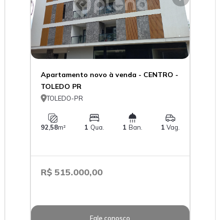
Apartamento novo à venda - CENTRO -
TOLEDO PR

TOLEDO-PR
92,58
m²
1
Qua.
1
Ban.
1
Vag.
R$ 515.000,00
Fale conosco