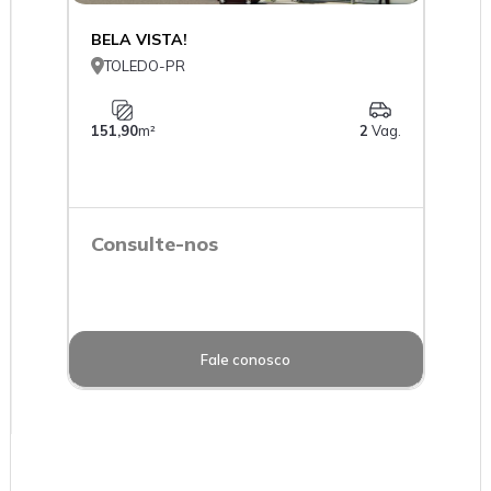
BELA VISTA!

TOLEDO-PR
151,90
m²
2
Vag.
Consulte-nos
Fale conosco