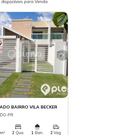
disponíveis para Venda
ADO BAIRRO VILA BECKER
EDO-PR
0
m²
2
Qua.
1
Ban.
2
Vag.