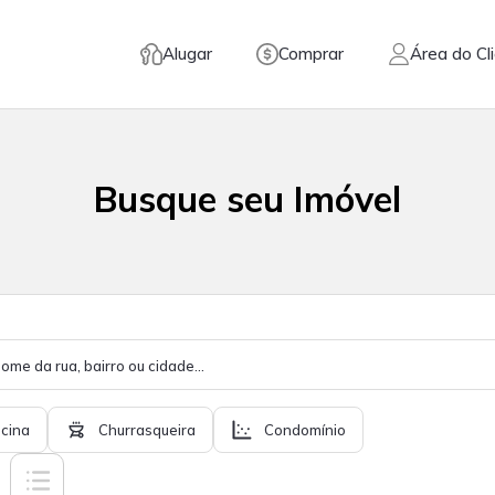
Alugar
Comprar
Área do Cl
Busque seu Imóvel
scina
Churrasqueira
Condomínio