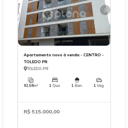
Apartamento novo à venda - CENTRO -
TOLEDO PR

TOLEDO-PR
92,58
m²
1
Qua.
1
Ban.
1
Vag.
R$ 515.000,00