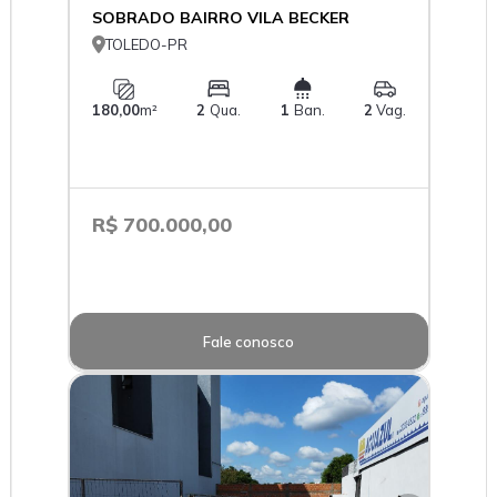
SOBRADO BAIRRO VILA BECKER

TOLEDO-PR
180,00
m²
2
Qua.
1
Ban.
2
Vag.
R$ 700.000,00
Fale conosco