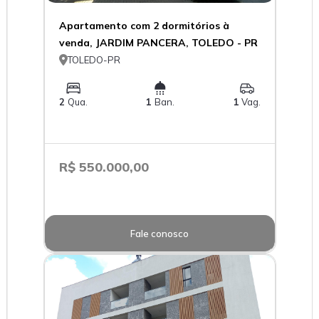
Apartamento com 2 dormitórios à
venda, JARDIM PANCERA, TOLEDO - PR

TOLEDO-PR
2
Qua.
1
Ban.
1
Vag.
R$ 550.000,00
Fale conosco