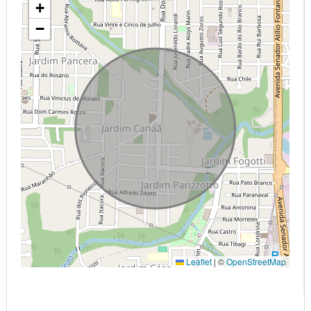
+
−
Leaflet
|
©
OpenStreetMap