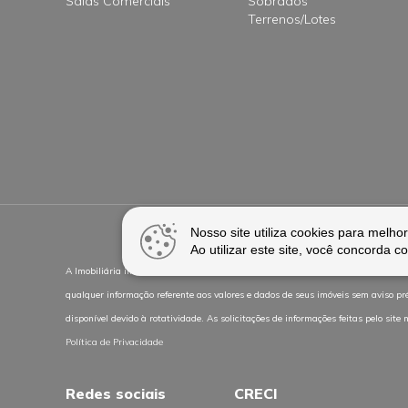
Salas Comerciais
Sobrados
Terrenos/Lotes
Nosso site utiliza cookies para melh
Ao utilizar este site, você concorda
A Imobiliária informa que em caso de imóveis em construção, as mobílias e artig
qualquer informação referente aos valores e dados de seus imóveis sem aviso pr
disponível devido à rotatividade. As solicitações de informações feitas pelo si
Política de Privacidade
Redes sociais
CRECI