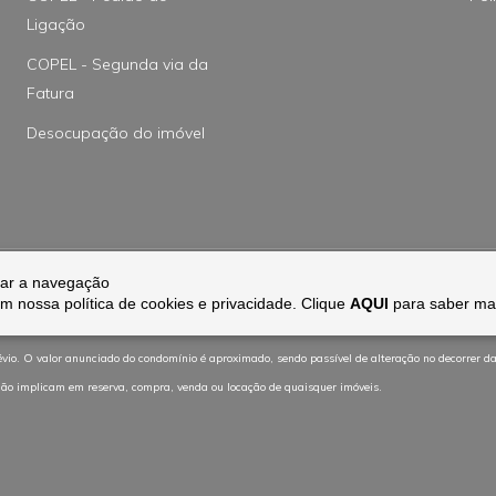
Ligação
COPEL - Segunda via da
Fatura
Desocupação do imóvel
orar a navegação
 com nossa
política de cookies e privacidade. Clique
AQUI
para saber ma
os de decoração são meramente ilustrativos - não fazem parte do imóvel, exceto nos casos de imóv
évio. O valor anunciado do condomínio é aproximado, sendo passível de alteração no decorrer d
te não implicam em reserva, compra, venda ou locação de quaisquer imóveis.