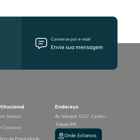
Converse por e-mail
Envie sua mensagem
titucional
Endereço
em Somos
Av. Maripá, 5137, Centro -
Toledo/PR
e Conosco
Onde Estamos
ítica de Privacidade