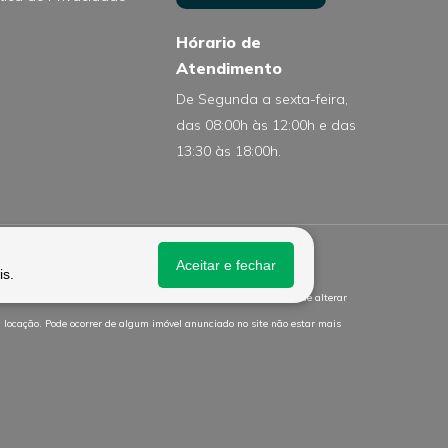
Hórario de
Atendimento
De Segunda a sexta-feira,
das 08:00h às 12:00h e das
13:30 às 18:00h.
Aceitar e fechar
is.
eis já prontos e mobiliados. A imobiliária se reserva o direito de alterar
a locação. Pode ocorrer de algum imóvel anunciado no site não estar mais