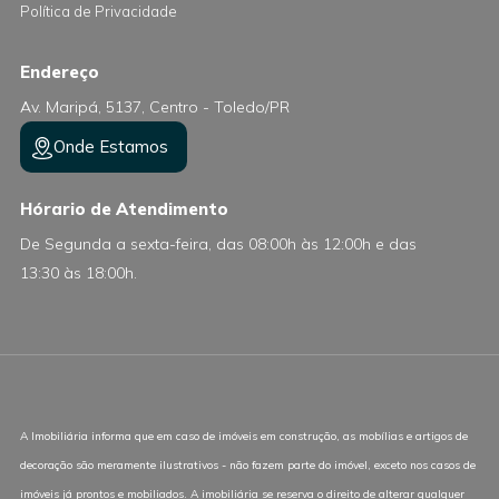
Política de Privacidade
Endereço
Av. Maripá, 5137, Centro - Toledo/PR
Onde Estamos
Hórario de Atendimento
De Segunda a sexta-feira, das 08:00h às 12:00h e das
13:30 às 18:00h.
A Imobiliária informa que em caso de imóveis em construção, as mobílias e artigos de
decoração são meramente ilustrativos - não fazem parte do imóvel, exceto nos casos de
imóveis já prontos e mobiliados. A imobiliária se reserva o direito de alterar qualquer