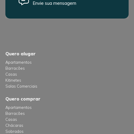
Envie sua mensagem
Quero alugar
Apartamentos
Barracões
Casas
Kitinetes
Salas Comerciais
Quero comprar
Apartamentos
Barracões
Casas
Chácaras
Sobrados